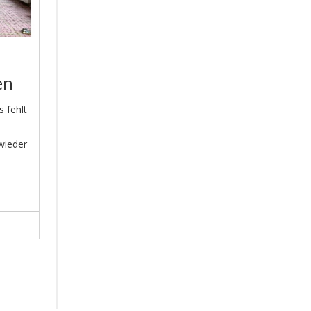
en
 fehlt
wieder