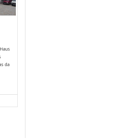
 Haus
s
as da