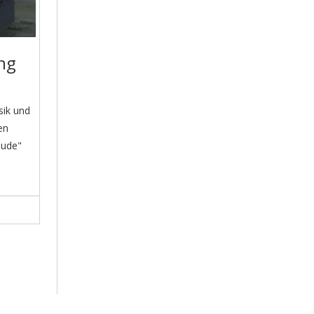
ng
sik und
en
Bude"