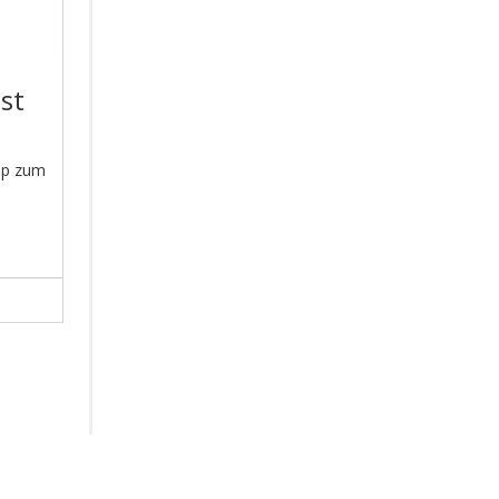
st
rop zum